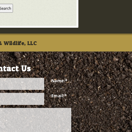
 Wildlife, LLC
ntact Us
Name:
*
Email:
*