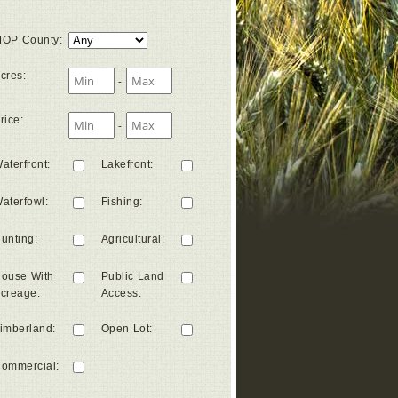
OP County
:
cres
:
-
rice
:
-
aterfront
:
Lakefront
:
aterfowl
:
Fishing
:
unting
:
Agricultural
:
ouse With
Public Land
creage
:
Access
:
imberland
:
Open Lot
:
ommercial
: